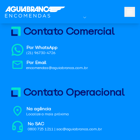
Contato Comercial
Por WhatsApp
(21) 96730-4726
Por Email
encomendas@aguiabranca.com.br
Contato Operacional
Na agência
Localize a mais próxima
No SAC
0800 725 1211 | sac@aguiabranca.com.br