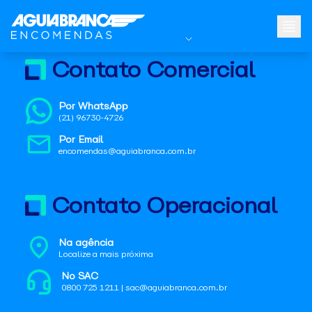
Contato Comercial
Por WhatsApp
(21) 96730-4726
Por Email
encomendas@aguiabranca.com.br
Contato Operacional
Na agência
Localize a mais próxima
No SAC
0800 725 1211 | sac@aguiabranca.com.br