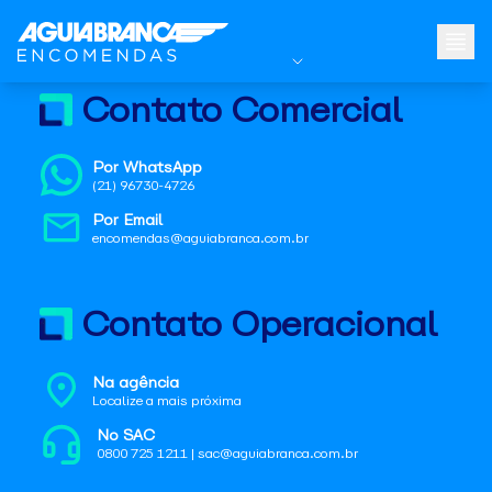
Contato Comercial
Por WhatsApp
(21) 96730-4726
Por Email
encomendas@aguiabranca.com.br
Contato Operacional
Na agência
Localize a mais próxima
No SAC
0800 725 1211 | sac@aguiabranca.com.br