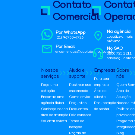
Contato
Conta
Comercial
Operac
Na agência
Por WhatsApp
Localize a mais
(21) 96730-4726
próxima
Por Email
No SAC
encomendas@aguiabranca.com.br
0800 725 1211 |
sac@aguiabranc
Nossos
Ajuda e
Empresas
Sobre
serviços
suporte
nós
Para sua
Faça uma
Rastrear sua
empresa
Quem Som
cotação
encomenda
Área do
Área de
Encontre uma
Como enviar
cliente
Atuação
agência física
Perguntas
Recuperação
Nossas ro
Conheça nossa
Frequentes
de senha
Política de
área de atuação
Fale conosco
privacidad
Solicitar coleta
Termo de
Programa 
isenção
Integridad
Regras de
Blog