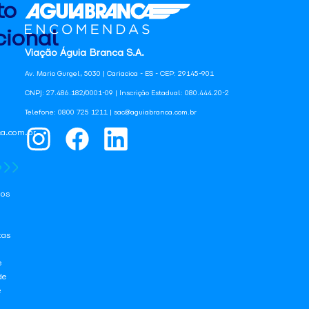
to
ional
Viação Águia Branca S.A.
Av. Mario Gurgel, 5030 | Cariacica - ES - CEP: 29145-901
CNPJ: 27.486.182/0001-09 | Inscrição Estadual: 080.444.20-2
Telefone: 0800 725 1211 | sac@aguiabranca.com.br
a.com.br
os
tas
e
de
e