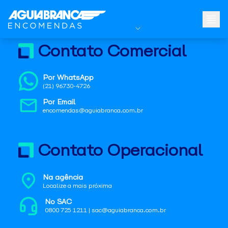
Contato Comercial
Por WhatsApp
(21) 96730-4726
Por Email
encomendas@aguiabranca.com.br
Contato Operacional
Na agência
Localize a mais próxima
No SAC
0800 725 1211 | sac@aguiabranca.com.br