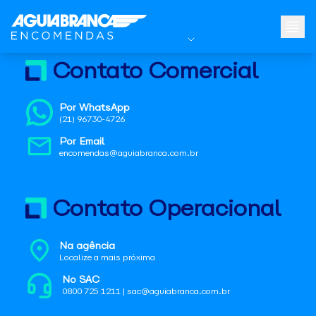
Contato Comercial
Por WhatsApp
(21) 96730-4726
Por Email
encomendas@aguiabranca.com.br
Contato Operacional
Na agência
Localize a mais próxima
No SAC
0800 725 1211 | sac@aguiabranca.com.br