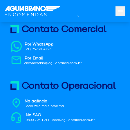
Contato Comercial
Por WhatsApp
(21) 96730-4726
Por Email
encomendas@aguiabranca.com.br
Contato Operacional
Na agência
Localize a mais próxima
No SAC
0800 725 1211 | sac@aguiabranca.com.br