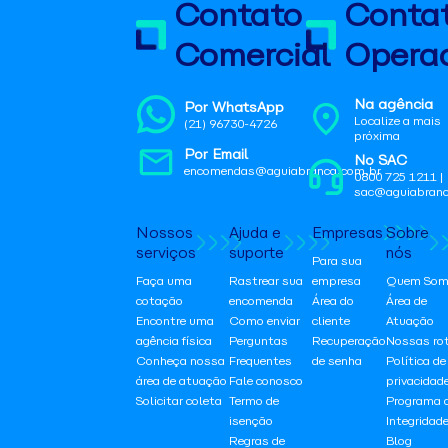
Contato
Conta
Comercial
Operac
Na agência
Por WhatsApp
Localize a mais
(21) 96730-4726
próxima
Por Email
No SAC
encomendas@aguiabranca.com.br
0800 725 1211 |
sac@aguiabranc
Nossos
Ajuda e
Empresas
Sobre
serviços
suporte
nós
Para sua
Faça uma
Rastrear sua
empresa
Quem Som
cotação
encomenda
Área do
Área de
Encontre uma
Como enviar
cliente
Atuação
agência física
Perguntas
Recuperação
Nossas ro
Conheça nossa
Frequentes
de senha
Política de
área de atuação
Fale conosco
privacidad
Solicitar coleta
Termo de
Programa 
isenção
Integridad
Regras de
Blog