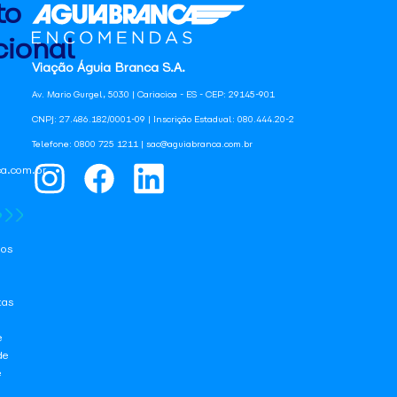
to
ional
Viação Águia Branca S.A.
Av. Mario Gurgel, 5030 | Cariacica - ES - CEP: 29145-901
CNPJ: 27.486.182/0001-09 | Inscrição Estadual: 080.444.20-2
Telefone: 0800 725 1211 | sac@aguiabranca.com.br
a.com.br
os
tas
e
de
e