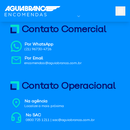
Contato Comercial
Por WhatsApp
(21) 96730-4726
Por Email
encomendas@aguiabranca.com.br
Contato Operacional
Na agência
Localize a mais próxima
No SAC
0800 725 1211 | sac@aguiabranca.com.br