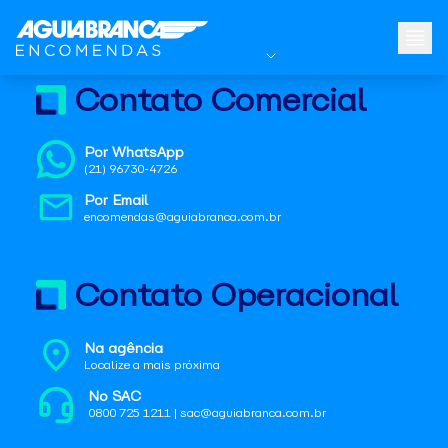
Contato Comercial
Por WhatsApp
(21) 96730-4726
Por Email
encomendas@aguiabranca.com.br
Contato Operacional
Na agência
Localize a mais próxima
No SAC
0800 725 1211 | sac@aguiabranca.com.br