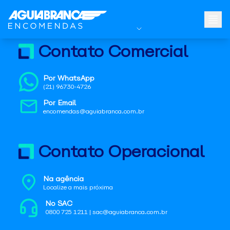
Contato Comercial
Por WhatsApp
(21) 96730-4726
Por Email
encomendas@aguiabranca.com.br
Contato Operacional
Na agência
Localize a mais próxima
No SAC
0800 725 1211 | sac@aguiabranca.com.br