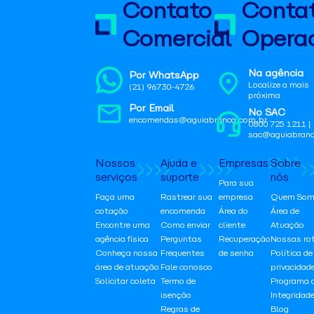
Contato
Conta
Comercial
Operac
Na agência
Por WhatsApp
Localize a mais
(21) 96730-4726
próxima
Por Email
No SAC
encomendas@aguiabranca.com.br
0800 725 1211 |
sac@aguiabranc
Nossos
Ajuda e
Empresas
Sobre
serviços
suporte
nós
Para sua
Faça uma
Rastrear sua
empresa
Quem Som
cotação
encomenda
Área do
Área de
Encontre uma
Como enviar
cliente
Atuação
agência física
Perguntas
Recuperação
Nossas ro
Conheça nossa
Frequentes
de senha
Política de
área de atuação
Fale conosco
privacidad
Solicitar coleta
Termo de
Programa 
isenção
Integridad
Regras de
Blog