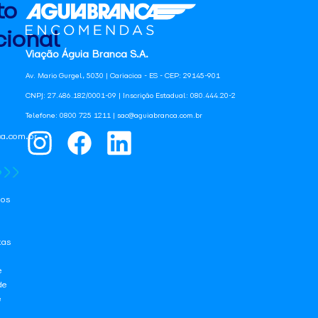
to
ional
Viação Águia Branca S.A.
Av. Mario Gurgel, 5030 | Cariacica - ES - CEP: 29145-901
CNPJ: 27.486.182/0001-09 | Inscrição Estadual: 080.444.20-2
Telefone: 0800 725 1211 | sac@aguiabranca.com.br
a.com.br
os
tas
e
de
e