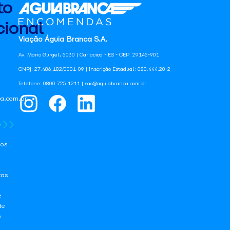
to
ional
Viação Águia Branca S.A.
Av. Mario Gurgel, 5030 | Cariacica - ES - CEP: 29145-901
CNPJ: 27.486.182/0001-09 | Inscrição Estadual: 080.444.20-2
Telefone: 0800 725 1211 | sac@aguiabranca.com.br
a.com.br
os
tas
e
de
e