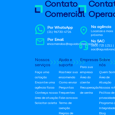
Contato
Conta
Comercial
Operac
Na agência
Por WhatsApp
Localize a mais
(21) 96730-4726
próxima
Por Email
No SAC
encomendas@aguiabranca.com.br
0800 725 1211 |
sac@aguiabranc
Nossos
Ajuda e
Empresas
Sobre
serviços
suporte
nós
Para sua
Faça uma
Rastrear sua
empresa
Quem Som
cotação
encomenda
Área do
Área de
Encontre uma
Como enviar
cliente
Atuação
agência física
Perguntas
Recuperação
Nossas ro
Conheça nossa
Frequentes
de senha
Política de
área de atuação
Fale conosco
privacidad
Solicitar coleta
Termo de
Programa 
isenção
Integridad
Regras de
Blog