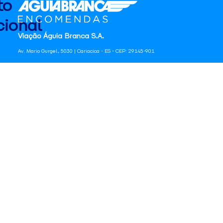
to
ional
Viação Águia Branca S.A.
Av. Mario Gurgel, 5030 | Cariacica - ES - CEP: 29145-901
CNPJ: 27.486.182/0001-09 | Inscrição Estadual: 080.444.20-2
Telefone: 0800 725 1211 | sac@aguiabranca.com.br
a.com.br
os
tas
e
de
e