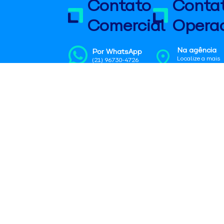
Contato
Conta
Comercial
Operac
Na agência
Por WhatsApp
Localize a mais
(21) 96730-4726
próxima
Por Email
No SAC
encomendas@aguiabranca.com.br
0800 725 1211 |
sac@aguiabranc
Nossos
Ajuda e
Empresas
Sobre
serviços
suporte
nós
Para sua
Faça uma
Rastrear sua
empresa
Quem Som
cotação
encomenda
Área do
Área de
Encontre uma
Como enviar
cliente
Atuação
agência física
Perguntas
Recuperação
Nossas ro
Conheça nossa
Frequentes
de senha
Política de
área de atuação
Fale conosco
privacidad
Solicitar coleta
Termo de
Programa 
isenção
Integridad
Regras de
Blog