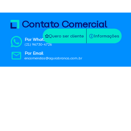
Contato Comercial
Quero ser cliente
Informações
Por WhatsApp
(21) 96730-4726
Por Email
encomendas@aguiabranca.com.br
Contato Operacional
Na agência
Localize a mais próxima
No SAC
0800 725 1211 | sac@aguiabranca.com.br