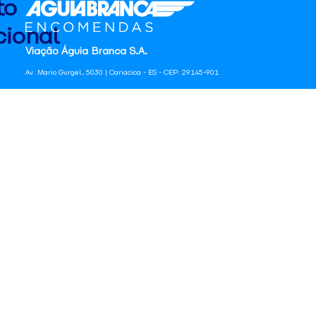
to
ional
Viação Águia Branca S.A.
Av. Mario Gurgel, 5030 | Cariacica - ES - CEP: 29145-901
CNPJ: 27.486.182/0001-09 | Inscrição Estadual: 080.444.20-2
Telefone: 0800 725 1211 | sac@aguiabranca.com.br
a.com.br
os
tas
e
de
e