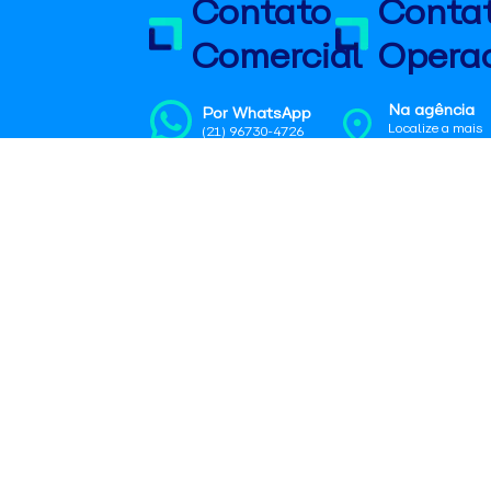
Contato
Conta
Comercial
Operac
Na agência
Por WhatsApp
Localize a mais
(21) 96730-4726
próxima
Por Email
No SAC
encomendas@aguiabranca.com.br
0800 725 1211 |
sac@aguiabranc
Nossos
Ajuda e
Empresas
Sobre
serviços
suporte
nós
Para sua
Faça uma
Rastrear sua
empresa
Quem Som
cotação
encomenda
Área do
Área de
Encontre uma
Como enviar
cliente
Atuação
agência física
Perguntas
Recuperação
Nossas ro
Conheça nossa
Frequentes
de senha
Política de
área de atuação
Fale conosco
privacidad
Solicitar coleta
Termo de
Programa 
isenção
Integridad
Regras de
Blog