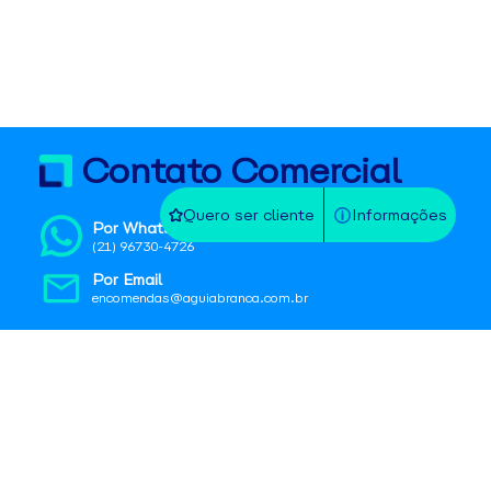
Contato Comercial
Quero ser cliente
Informações
Por WhatsApp
(21) 96730-4726
Por Email
encomendas@aguiabranca.com.br
Contato Operacional
Na agência
Localize a mais próxima