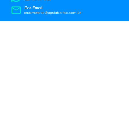
Por Email
encomendas@aguiabranca.com.br
Contato Operacional
Na agência
Localize a mais próxima
No SAC
0800 725 1211 | sac@aguiabranca.com.br
Nossos serviços
Faça uma cotação
Encontre uma agência física
Conheça nossa área de atuação
Solicitar coleta
Ajuda e suporte
Rastrear sua encomenda