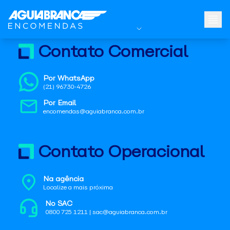
Contato Comercial
Por WhatsApp
(21) 96730-4726
Por Email
encomendas@aguiabranca.com.br
Contato Operacional
Na agência
Localize a mais próxima
No SAC
0800 725 1211 | sac@aguiabranca.com.br