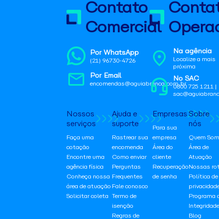
Contato
Conta
Comercial
Operac
Na agência
Por WhatsApp
Localize a mais
(21) 96730-4726
próxima
Por Email
No SAC
encomendas@aguiabranca.com.br
0800 725 1211 |
sac@aguiabranc
Nossos
Ajuda e
Empresas
Sobre
serviços
suporte
nós
Para sua
Faça uma
Rastrear sua
empresa
Quem Som
cotação
encomenda
Área do
Área de
Encontre uma
Como enviar
cliente
Atuação
agência física
Perguntas
Recuperação
Nossas ro
Conheça nossa
Frequentes
de senha
Política de
área de atuação
Fale conosco
privacidad
Solicitar coleta
Termo de
Programa 
isenção
Integridad
Regras de
Blog