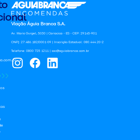
to
ional
Viação Águia Branca S.A.
Av. Mario Gurgel, 5030 | Cariacica - ES - CEP: 29145-901
CNPJ: 27.486.182/0001-09 | Inscrição Estadual: 080.444.20-2
Telefone: 0800 725 1211 | sac@aguiabranca.com.br
a.com.br
os
tas
e
de
e