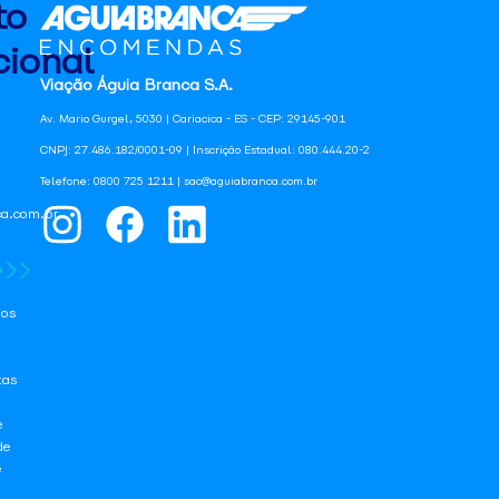
to
ional
Viação Águia Branca S.A.
Av. Mario Gurgel, 5030 | Cariacica - ES - CEP: 29145-901
CNPJ: 27.486.182/0001-09 | Inscrição Estadual: 080.444.20-2
Telefone: 0800 725 1211 | sac@aguiabranca.com.br
a.com.br
os
tas
e
de
e