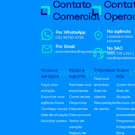
Contato
Conta
Comercial
Operac
Na agência
Por WhatsApp
Localize a mais
(21) 96730-4726
próxima
Por Email
No SAC
encomendas@aguiabranca.com.br
0800 725 1211 |
sac@aguiabranc
Nossos
Ajuda e
Empresas
Sobre
serviços
suporte
nós
Para sua
Faça uma
Rastrear sua
empresa
Quem Som
cotação
encomenda
Área do
Área de
Encontre uma
Como enviar
cliente
Atuação
agência física
Perguntas
Recuperação
Nossas ro
Conheça nossa
Frequentes
de senha
Política de
área de atuação
Fale conosco
privacidad
Solicitar coleta
Termo de
Programa 
isenção
Integridad
Regras de
Blog