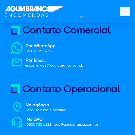
Contato Comercial
Por WhatsApp
(21) 96730-4726
Por Email
encomendas@aguiabranca.com.br
Contato Operacional
Na agência
Localize a mais próxima
No SAC
0800 725 1211 | sac@aguiabranca.com.br