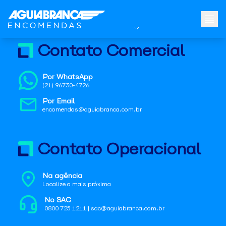
Contato Comercial
Por WhatsApp
(21) 96730-4726
Por Email
encomendas@aguiabranca.com.br
Contato Operacional
Na agência
Localize a mais próxima
No SAC
0800 725 1211 | sac@aguiabranca.com.br