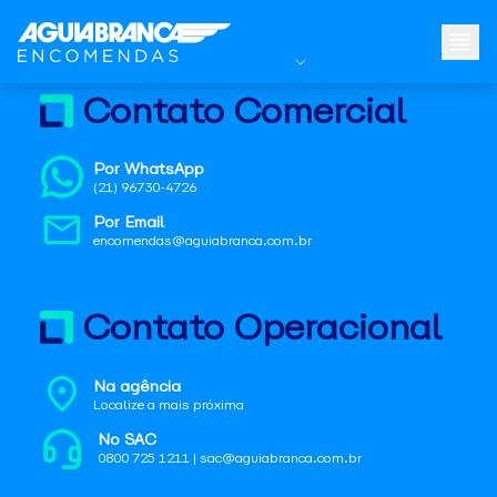
Contato Comercial
Por WhatsApp
(21) 96730-4726
Por Email
encomendas@aguiabranca.com.br
Contato Operacional
Na agência
Localize a mais próxima
No SAC
0800 725 1211 | sac@aguiabranca.com.br